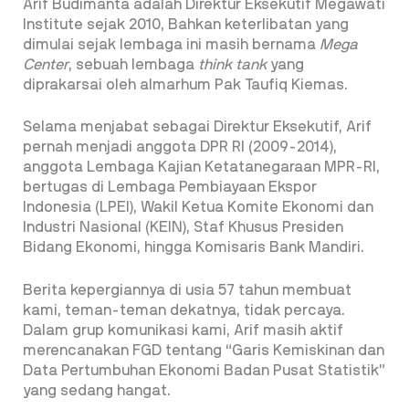
Arif Budimanta adalah Direktur Eksekutif Megawati
Institute sejak 2010, Bahkan keterlibatan yang
dimulai sejak lembaga ini masih bernama
Mega
Center
, sebuah lembaga
think tank
yang
diprakarsai oleh almarhum Pak Taufiq Kiemas.
Selama menjabat sebagai Direktur Eksekutif, Arif
pernah menjadi anggota DPR RI (2009-2014),
anggota Lembaga Kajian Ketatanegaraan MPR-RI,
bertugas di Lembaga Pembiayaan Ekspor
Indonesia (LPEI), Wakil Ketua Komite Ekonomi dan
Industri Nasional (KEIN), Staf Khusus Presiden
Bidang Ekonomi, hingga Komisaris Bank Mandiri.
Berita kepergiannya di usia 57 tahun membuat
kami, teman-teman dekatnya, tidak percaya.
Dalam grup komunikasi kami, Arif masih aktif
merencanakan FGD tentang “Garis Kemiskinan dan
Data Pertumbuhan Ekonomi Badan Pusat Statistik”
yang sedang hangat.