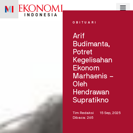
Skip
to
content
OBITUARI
Arif
Budimanta,
Potret
Kegelisahan
Ekonom
Marhaenis –
Oleh
Hendrawan
Supratikno
Tim Redaksi
15 Sep, 2025
Dibaca: 265