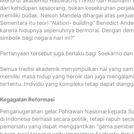
Menurut akademisi Halbwachs (1950) dan Assmann (20
dari kehidupan seseorang, bukan keseluruhan perjal
memiliki budak. Nelson Mandela dihargai atas perjua
Sementara itu teori
“Nation- building”
Benedict Ander
karena hidupnya sepenuhnya bermoral. Dengan demik
simbolik bagi negara hari ini?”
Pertanyaan tersebut juga berlaku bagi Soekarno dan
Semua tradisi akademik menyimpulkan hal yang sam
memiliki masa hidup yang heroik dan juga mengalami
tertentu. Individu yang kompleks tetap dapat diangg
Kegagalan Reformasi
Penganugerahan gelar Pahlawan Nasional kepada Soe
di Indonesia berhasil secara politik, tetapi rapuh sec
pemersatu yang dapat menggantikan “gema pembangu
tujuan awal tercapai yaitu lengsernya Soeharto dan t