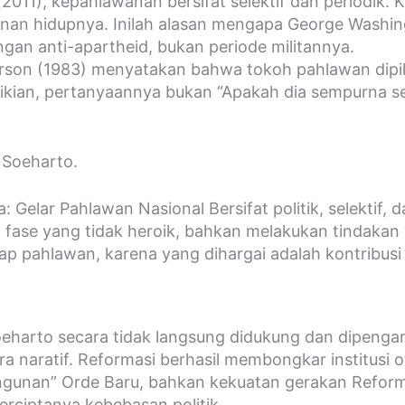
11), kepahlawanan bersifat selektif dan periodik. K
anan hidupnya. Inilah alasan mengapa George Washing
ngan anti-apartheid, bukan periode militannya.
son (1983) menyatakan bahwa tokoh pahlawan dipilih
ian, pertanyaannya bukan “Apakah dia sempurna sec
 Soeharto.
a: Gelar Pahlawan Nasional
Bersifat politik, selektif
 fase yang tidak heroik, bahkan melakukan tindakan 
ap pahlawan, karena yang dihargai adalah kontribusi 
harto secara tidak langsung didukung dan dipengar
ara naratif. Reformasi berhasil membongkar institusi o
nan” Orde Baru, bahkan kekuatan gerakan Reformasi
erciptanya kebebasan politik.