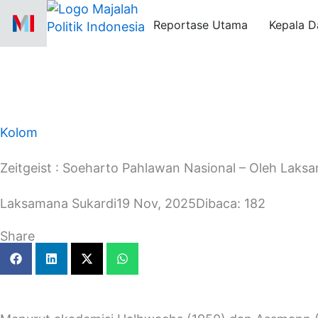
Skip
Reportase Utama
Kepala D
to
content
Kolom
Zeitgeist : Soeharto Pahlawan Nasional – Oleh Laks
Laksamana Sukardi
19 Nov, 2025
Dibaca: 182
Share