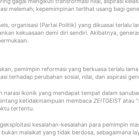
ering gagal mengikuti transformasi nilai, aspirasi ke
masi melemah; kepemimpinan terlihat usang bagi gene
s, organisasi (Partai Politik) yang dikuasai terlalu 
nkan kekuasaan demi diri sendiri. Akibatnya, generas
 permukaan.
elaskan, pemimpin reformasi yang berkuasa terlalu la
 terhadap perubahan sosial, nilai, dan aspirasi gene
kan narasi ikonik yang mendapat tempat dalam sanub
pi tentang ketidakmampuan membaca
ZEITGEIST
atau 
ktu tertentu.
eksploitasi kesalahan-kesalahan para pemimpin masa
al bukan malaikat yang tidak berdosa, sebagaimana l