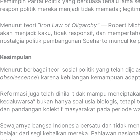
Pemimpin Partai Politik yang berkuasa terlalu lama s
respon politik mereka menjadi tidak memadai; legiti
Menurut teori
“Iron Law of Oligarchy”
— Robert Michel
akan menjadi: kaku, tidak responsif, dan mempertaha
nostalgia politik pembangunan Soeharto muncul ke
Kesimpulan
Menurut berbagai teori sosial politik yang telah dij
obsolescence
) karena kehilangan kemampuan adaptasi
Reformasi juga telah dinilai tidak mampu mencipta
kedaluwarsa” bukan hanya soal usia biologis, teta
dan pandangan kolektif masyarakat pada periode wa
Sewajarnya bangsa Indonesia bersatu dan tidak meng
belajar dari segi kebaikan mereka. Pahlawan nasion