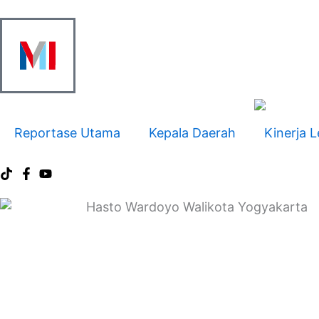
Skip
to
content
Reportase Utama
Kepala Daerah
Kinerja L