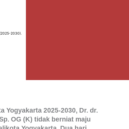
a (2025-2030).
a Yogyakarta 2025-2030, Dr. dr.
p. OG (K) tidak berniat maju
likota Yogyakarta. Dua hari