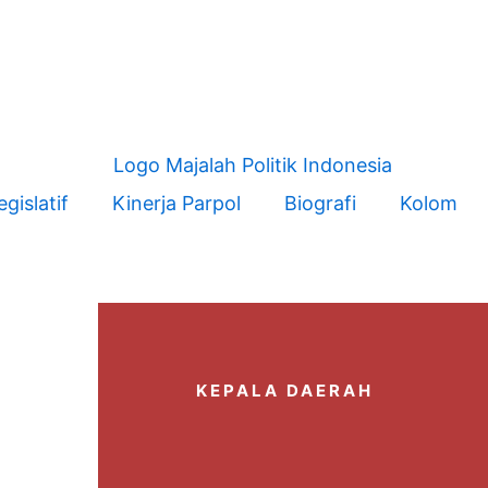
egislatif
Kinerja Parpol
Biografi
Kolom
KEPALA DAERAH