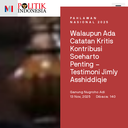
Skip
to
content
PAHLAWAN
NASIONAL 2025
Walaupun Ada
Catatan Kritis
Kontribusi
Soeharto
Penting –
Testimoni Jimly
Asshiddiqie
Ganung Nugroho Adi
13 Nov, 2025
Dibaca: 140