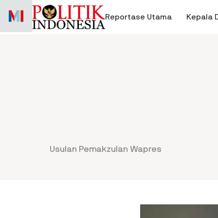
Skip
to
Reportase Utama
Kepala 
content
Usulan Pemakzulan Wapres