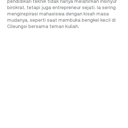
pendidikan teknik tidak hanya melahirkan insinyur
birokrat, tetapi juga entrepreneur sejati. Ia sering
menginspirasi mahasiswa dengan kisah masa
mudanya, seperti saat membuka bengkel kecil di
Cileungsi bersama teman kuliah.
Fadel terus aktif dan tidak menunjukkan keinginan
untuk pensiun total. Ia memilih tetap berkontribusi
dalam ranah pemikiran, pengabdian publik, dan
advokasi kebijakan. Fokusnya adalah memperkuat
generasi muda dan mendukung lahirnya pemimpin
daerah baru, meskipun peluang untuk kembali ke
dunia politik tetap terbuka jika diperlukan.
Penulis: Muhammad Ali
ARTIKEL TERKAIT