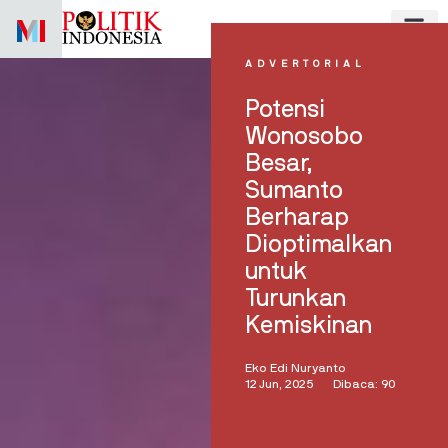
Skip
to
content
ADVERTORIAL
Potensi
Wonosobo
Besar,
Sumanto
Berharap
Dioptimalkan
untuk
Turunkan
Kemiskinan
Eko Edi Nuryanto
12 Jun, 2025
Dibaca: 90