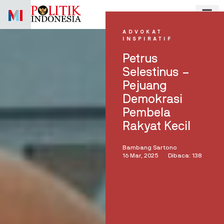
Skip
to
content
ADVOKAT
INSPIRATIF
Petrus
Selestinus –
Pejuang
Demokrasi
Pembela
Rakyat Kecil
Bambang Sartono
16 Mar, 2025
Dibaca: 138