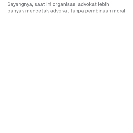
Sayangnya,
saat ini organisasi advokat lebih
banyak mencetak advokat tanpa pembinaan moral
dan idealisme.
“Saya sendiri pernah membentuk Pergerakan
Advokat Nusantara untuk mendidik advokat-
advokat yang siap membela kepentingan rakyat.
Tapi sayangnya, sulit menemukan orang yang mau
berjuang tanpa pamrih,” tambahnya.
Penulis: Bambang Sartono
TONTON VIDEO SELENGKAPNYA