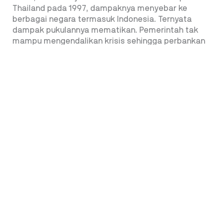
Thailand pada 1997, dampaknya menyebar ke
berbagai negara termasuk Indonesia. Ternyata
dampak pukulannya mematikan. Pemerintah tak
mampu mengendalikan krisis sehingga perbankan
ambruk dan dunia usaha pun runtuh.
Tak ada yang abadi di dunia ini. Meski
pencapaiannya terbilang gemilang, Pak Harto
bertambah tua. Kontrol terhadap kekuasaannya
tidak sekuat sebelumnya, makin banyak lapisan
sekeliling yang bersikap Asal Bapak Senang (ABS).
Di lain sisi, lapisan terdidik yang kritis dan vokal
bertambah kuat.
Dalam situasi itu, setelah aksi unjuk rasa yang
makin tidak bisa dikendalikan, Pak Hartao
menyatakan berhenti sebagai Presiden RI.
Keputusan itu juga memperlihatkan kebesaran
sikapnya. Pak Harto legowo mundur demi
kemaslahatan rakyat yang jauh lebih besar.***