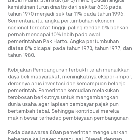
Badan Pusat Statistik (BPS) menunjukkan angka
kemiskinan turun drastis dari sekitar 60% pada
tahun 1970 menjadi sekitar 11% pada tahun 1996.
Sementara itu, angka pertumbuhan ekonomi
nasional tercatat tinggi, paling rendah 6% bahkan
pernah mencapai 10% lebih pada awal
pemerintahan Pak Harto. Angka pertumbuhan
diatas 8% dicapai pada tahun 1973, tahun 1977, dan
tahun 1980.
Kebijakan Pembangunan terbukti telah menaikkan
daya beli masyarakat, meningkatnya ekspor-impor,
derasnya arus investasi dan kemampuan belanja
pemerintah. Pemerintah kemudian melakukan
terobosan berikutnya untuk mengembangkan
dunia usaha agar lapisan pembayar pajak pun
bertambah tebal. Sehingga kontribusi mereka
makin besar terhadap pembiayaan pembangunan.
Pada dasawarsa 80an pemerintah mengeluarkan
beberapa kali paket deregulasi. Diawali dengan