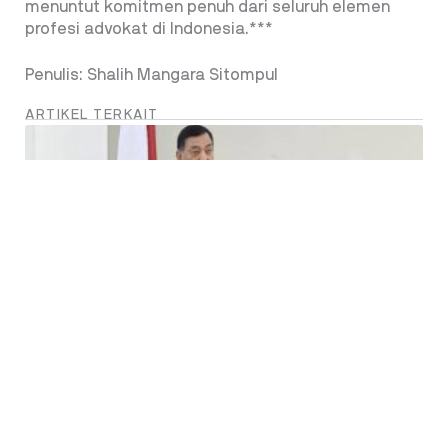
menuntut komitmen penuh dari seluruh elemen
profesi advokat di Indonesia.***
Penulis: Shalih Mangara Sitompul
ARTIKEL TERKAIT
Letjen TNI (Purn) Sjafrie Sjamsoeddin –
Gunakan Srategi Perisai Trisula Mendukung
Ekonomi Nasional