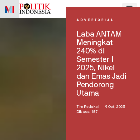
Skip
to
content
ADVERTORIAL
Laba ANTAM
Meningkat
240% di
Semester I
2025, Nikel
dan Emas Jadi
Pendorong
Utama
Tim Redaksi
9 Oct, 2025
Dibaca: 187