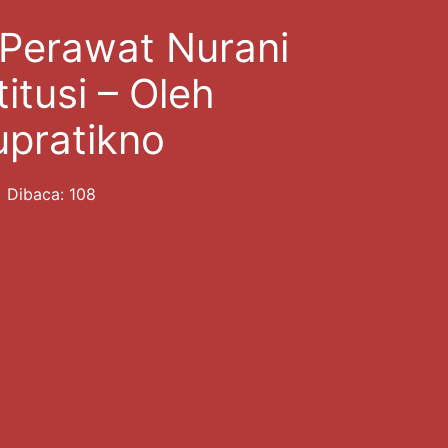
 Perawat Nurani
itusi – Oleh
pratikno
Dibaca: 108