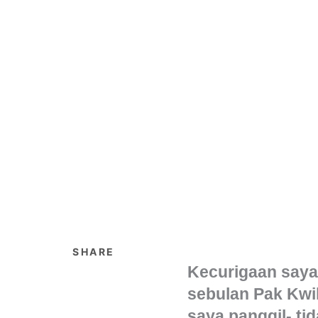
SHARE
Kecurigaan saya 
sebulan Pak Kwi
saya panggil- ti