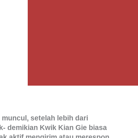
muncul, setelah lebih dari
k- demikian Kwik Kian Gie biasa
dak aktif mengirim atau merespon