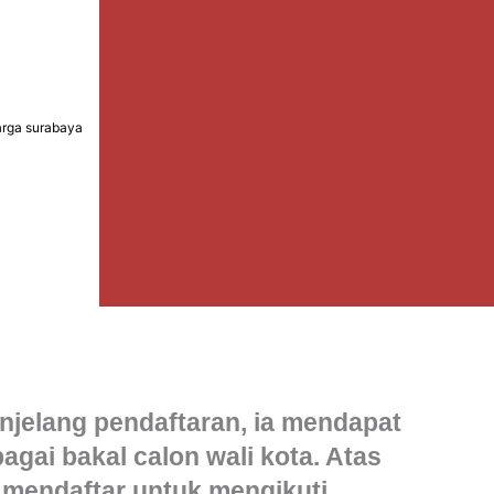
arga surabaya
njelang pendaftaran, ia mendapat
gai bakal calon wali kota. Atas
ia mendaftar untuk mengikuti