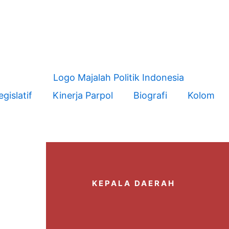
egislatif
Kinerja Parpol
Biografi
Kolom
KEPALA DAERAH