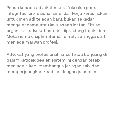
Pesan kepada advokat muda, fokuslah pada
integritas, profesionalisme, dan kerja keras hukum
untuk menjadi teladan baru, bukan sekadar
mengejar nama atau kekuasaan instan. Situasi
organisasi advokat saat ini dipandang tidak ideal.
Mekanisme disiplin internal lemah, sehingga sulit
menjaga marwah profesi.
Advokat yang profesional harus tetap berjuang di
dalam ketidakidealan sistem ini dengan tetap
menjaga sikap, membangun jaringan sah, dan
memperjuangkan keadilan dengan jalur resmi.
Dalam skema mafia peradilan, klien yang memiliki
uang juga berperan besar: Mereka mendorong atau
membiayai praktik suap, baik melalui advokat
sebagai perantara maupun langsung ke aparat.
Selama klien-klien kaya merasa mereka bisa
“membeli” keadilan, siklus mafia peradilan akan