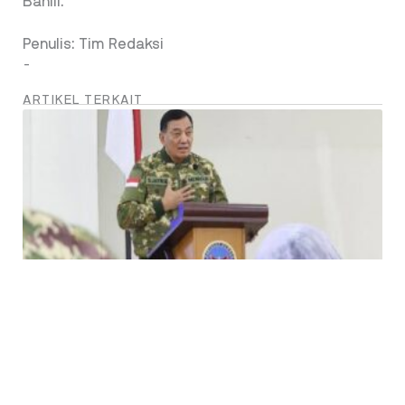
Bahlil.
Penulis: Tim Redaksi
-
ARTIKEL TERKAIT
Letjen TNI (Purn) Sjafrie Sjamsoeddin –
Gunakan Srategi Perisai Trisula Mendukung
Ekonomi Nasional