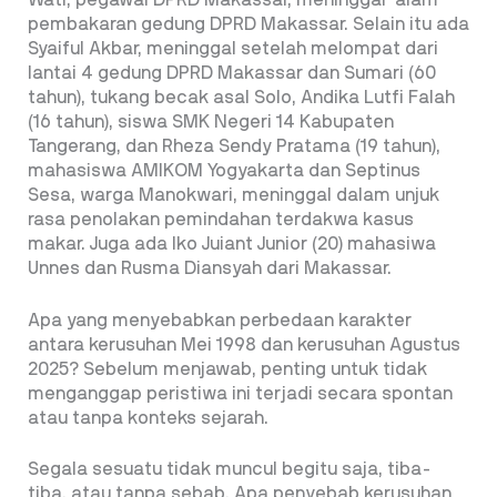
Wati, pegawai DPRD Makassar, meninggal alam
pembakaran gedung DPRD Makassar. Selain itu ada
Syaiful Akbar, meninggal setelah melompat dari
lantai 4 gedung DPRD Makassar dan Sumari (60
tahun), tukang becak asal Solo, Andika Lutfi Falah
(16 tahun), siswa SMK Negeri 14 Kabupaten
Tangerang, dan Rheza Sendy Pratama (19 tahun),
mahasiswa AMIKOM Yogyakarta dan Septinus
Sesa, warga Manokwari, meninggal dalam unjuk
rasa penolakan pemindahan terdakwa kasus
makar. Juga ada Iko Juiant Junior (20) mahasiwa
Unnes dan Rusma Diansyah dari Makassar.
Apa yang menyebabkan perbedaan karakter
antara kerusuhan Mei 1998 dan kerusuhan Agustus
2025? Sebelum menjawab, penting untuk tidak
menganggap peristiwa ini terjadi secara spontan
atau tanpa konteks sejarah.
Segala sesuatu tidak muncul begitu saja, tiba-
tiba, atau tanpa sebab. Apa penyebab kerusuhan