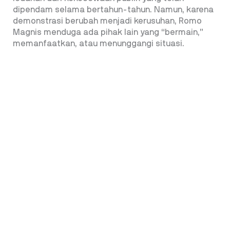
dipendam selama bertahun-tahun. Namun, karena
demonstrasi berubah menjadi kerusuhan, Romo
Magnis menduga ada pihak lain yang “bermain,”
memanfaatkan, atau menunggangi situasi.
Baik Romo Magnis maupun Supriatma tentu tidak
sembarangan dalam menyampaikan pendapat.
Tindakan membakar dan merusak fasilitas umum
serta pos polisi sebaiknya dimaknai sebagai
pengalihan isu.
Bahkan, hal itu bisa dijadikan alasan pemerintah
untuk mengambil tindakan keras terhadap para
demonstran. Semua demonstran dalam hal ini
dianggap sebagai perusuh, sehingga tuntutan
mereka atau “suara rakyat” diabaikan. Semakin
sering tuntutan rakyat diabaikan, cita-cita menjadi
negara kesejahteraan (welfare state) akan
semakin jauh dari kenyataan. K