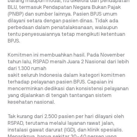
barang maupun modal, itu dikelola dari pendapatan
BLU, termasuk Pendapatan Negara Bukan Pajak
(PNBP) dan sumber lainnya. Pasien BPJS umum
dilayani setara dengan pasien dinas. Tidak ada
perbedaan dalam penatalaksanaan, walaupun
tentu penyesuaiannya tetap mengikuti ketentuan
BPJS.
Komitmen ini membuahkan hasil. Pada November
tahun lalu, RSPAD meraih Juara 2 Nasional dari lebih
dari 1.300 rumah
sakit seluruh Indonesia dalam kategori komitmen
terhadap pelayanan pasien BPJS. Capaian ini
mencerminkan dedikasi dan konsistensi pelayanan
yang dijalankan di tengah tantangan sistem
kesehatan nasional.
Tak kurang dari 2.500 pasien per hari dilayani oleh
RSPAD, terutama melalui layanan rawat jalan,
instalasi gawat darurat (IGD), dan klinik spesialis.
Menariknya, hanya sekitar 30–40 persen yang