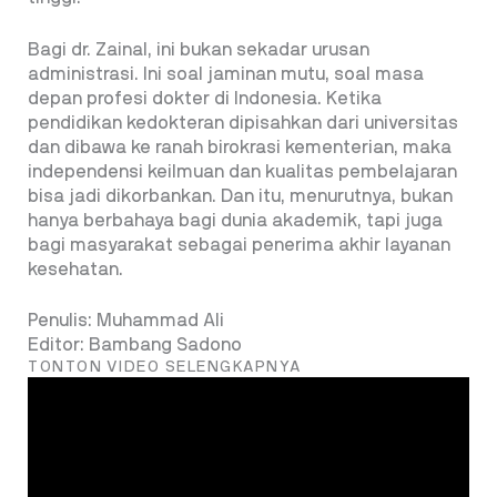
Bagi dr. Zainal, ini bukan sekadar urusan
administrasi. Ini soal jaminan mutu, soal masa
depan profesi dokter di Indonesia. Ketika
pendidikan kedokteran dipisahkan dari universitas
dan dibawa ke ranah birokrasi kementerian, maka
independensi keilmuan dan kualitas pembelajaran
bisa jadi dikorbankan. Dan itu, menurutnya, bukan
hanya berbahaya bagi dunia akademik, tapi juga
bagi masyarakat sebagai penerima akhir layanan
kesehatan.
Penulis: Muhammad Ali
Editor: Bambang Sadono
TONTON VIDEO SELENGKAPNYA