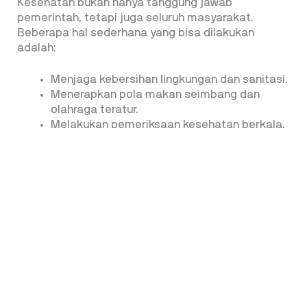
Kesehatan bukan hanya tanggung jawab
pemerintah, tetapi juga seluruh masyarakat.
Beberapa hal sederhana yang bisa dilakukan
adalah:
Menjaga kebersihan lingkungan dan sanitasi.
Menerapkan pola makan seimbang dan
olahraga teratur.
Melakukan pemeriksaan kesehatan berkala.
Mendukung program imunisasi dan edukasi
kesehatan.
Kesadaran individu akan kesehatan menjadi kunci
utama dalam menciptakan masyarakat yang kuat
dan produktif.
Kesehatan Kita, Masa Depan Bangsa
Hari Kesehatan Nasional 2025 menjadi momentum
penting untuk meneguhkan kembali komitmen kita
bersama. Tema “Generasi Sehat, Masa Depan