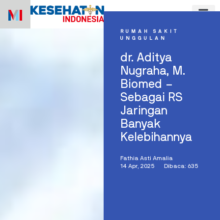
Skip
to
content
RUMAH SAKIT
UNGGULAN
dr. Aditya
Nugraha, M.
Biomed –
Sebagai RS
Jaringan
Banyak
Kelebihannya
Fathia Asti Amalia
14 Apr, 2025
Dibaca: 635