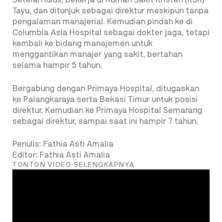
Setelah lulus, bekerja di Rumah Sakit Kristen (RSK)
Tayu, dan ditunjuk sebagai direktur meskipun tanpa
pengalaman manajerial. Kemudian pindah ke di
Columbia Asia Hospital sebagai dokter jaga, tetapi
kembali ke bidang manajemen untuk
menggantikan manajer yang sakit, bertahan
selama hampir 5 tahun.
Bergabung dengan Primaya Hospital, ditugaskan
ke Palangkaraya serta Bekasi Timur untuk posisi
direktur. Kemudian ke Primaya Hospital Semarang
sebagai direktur, sampai saat ini hampir 7 tahun.
Penulis: Fathia Asti Amalia
Editor: Fathia Asti Amalia
TONTON VIDEO SELENGKAPNYA