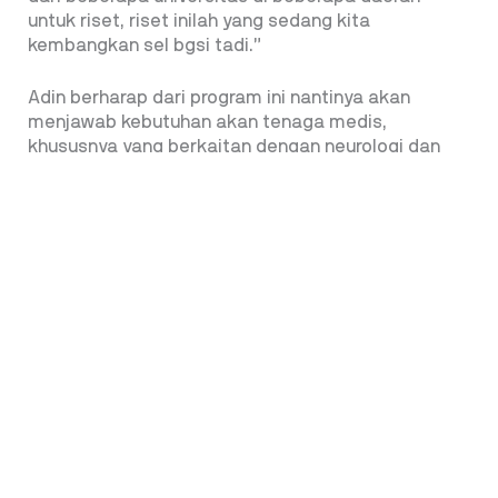
untuk riset, riset inilah yang sedang kita
kembangkan sel bgsi tadi.”
Adin berharap dari program ini nantinya akan
menjawab kebutuhan akan tenaga medis,
khususnya yang berkaitan dengan neurologi dan
otak. Mutu tidak boleh lebih rendah, kemudian
kurikulumnya lah harus sama karena berasal dari
kolegium neurologi.
“Dengan penambahan lulusan PPDS dari Hospital
Base yang nantinya akan ditempatkan di daerah-
daerah yang saat ini belum ada neurologinya,”
katanya.
Penulis: Tirta Nursani
Editor: Tirta Nursani
TONTON VIDEO SELENGKAPNYA