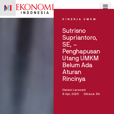
Skip
to
content
KINERJA UMKM
Sutrisno
Supriantoro,
SE, –
Penghapusan
Utang UMKM
Belum Ada
Aturan
Rincinya
Dwiani Larasati
8 Apr, 2025
Dibaca: 86