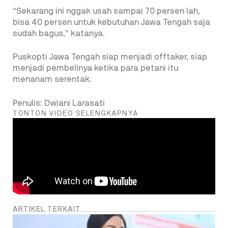
“Sekarang ini nggak usah sampai 70 persen lah,
bisa 40 persen untuk kebutuhan Jawa Tengah saja
sudah bagus,” katanya.
Puskopti Jawa Tengah siap menjadi offtaker, siap
menjadi pembelinya ketika para petani itu
menanam serentak.
Penulis: Dwiani Larasati
TONTON VIDEO SELENGKAPNYA
ARTIKEL TERKAIT