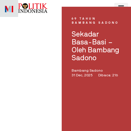
Skip
to
content
69 TAHUN
BAMBANG SADONO
Sekadar
Basa-Basi –
Oleh Bambang
Sadono
Bambang Sadono
31 Dec, 2025
Dibaca: 216