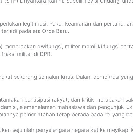
 (STF) Driyarkara Karlina Supelli, revisi Undang-unda
diperlukan legitimasi. Pakar keamanan dan pertahan
terjadi pada era Orde Baru.
 menerapkan dwifungsi, militer memiliki fungsi pertah
fraksi militer di DPR.
kat sekarang semakin kritis. Dalam demokrasi yang 
makan partisipasi rakyat, dan kritik merupakan sala
akademisi, elemenelemen mahasiswa dan pengunjuk juk 
jalannya pemerintahan tetap berada pada rel yang be
kan sejumlah penyelengara negara ketika meyikapi k