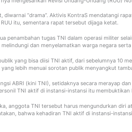
hirnya mengesahkan Revisi Undang-Undang (RUU) No
, diwarnai “drama”. Aktivis KontraS mendatangi rapat
U itu, sementara rapat tersebut dijaga ketat.
a dua penambahan tugas TNI dalam operasi militer se
elindungi dan menyelamatkan warga negara serta ke
blik yang bisa diisi TNI aktif, dari sebelumnya 10 m
ya yang lebih menuai sorotan publik menyangkut tamb
gsi ABRI (kini TNI), setidaknya secara merayap dan s
sonil TNI aktif di instansi-instansi itu membuktikan
eka, anggota TNI tersebut harus mengundurkan diri 
akan, bahwa kehadiran TNI aktif di instansi-instan