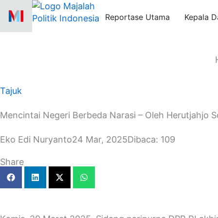
Skip
Reportase Utama
Kepala D
to
content
Tajuk
Mencintai Negeri Berbeda Narasi – Oleh Herutjahjo 
Eko Edi Nuryanto
24 Mar, 2025
Dibaca: 109
Share