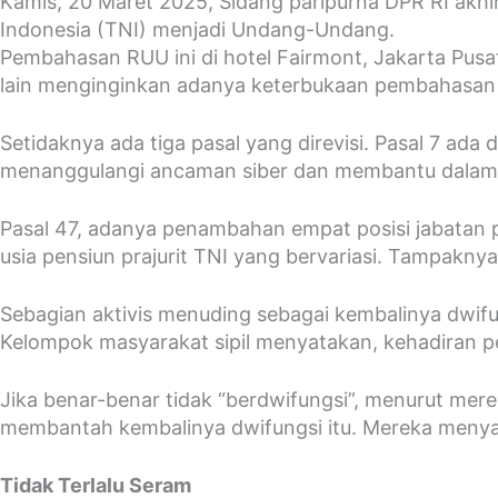
Kamis, 20 Maret 2025, Sidang paripurna DPR RI ak
Indonesia (TNI) menjadi Undang-Undang.
Pembahasan RUU ini di hotel Fairmont, Jakarta Pusat
lain menginginkan adanya keterbukaan pembahasan RU
Setidaknya ada tiga pasal yang direvisi. Pasal 7 ad
menanggulangi ancaman siber dan membantu dalam m
Pasal 47, adanya penambahan empat posisi jabatan pu
usia pensiun prajurit TNI yang bervariasi. Tampakn
Sebagian aktivis menuding sebagai kembalinya dwifun
Kelompok masyarakat sipil menyatakan, kehadiran per
Jika benar-benar tidak “berdwifungsi”, menurut mer
membantah kembalinya dwifungsi itu. Mereka menyat
Tidak Terlalu Seram