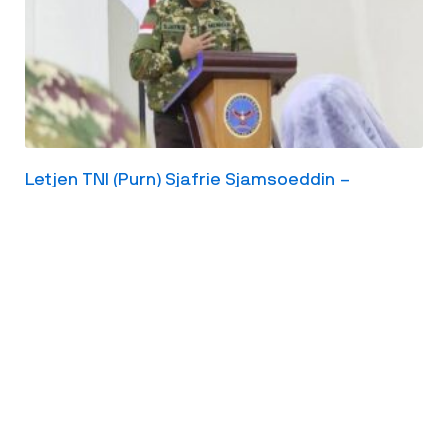
Letjen TNI (Purn) Sjafrie Sjamsoeddin –
Gunakan Srategi Perisai Trisula Mendukung
Ekonomi Nasional