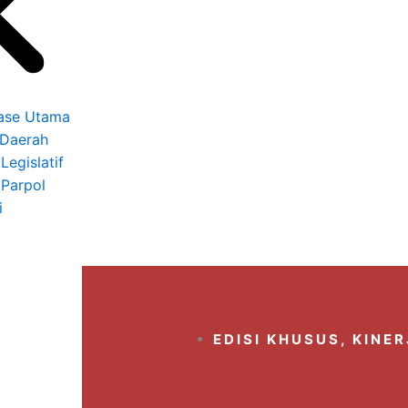
ase Utama
 Daerah
Legislatif
 Parpol
i
EDISI KHUSUS
,
KINER