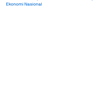
Ekonomi Nasional
Representasi Fungsional Pembaruan Sistem
Politik – Oleh Yudi Latif