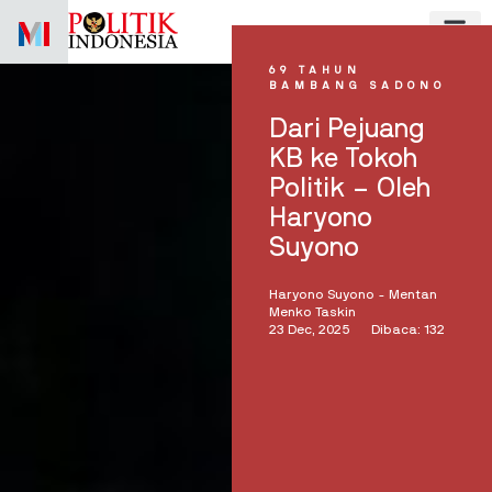
Skip
to
content
69 TAHUN
BAMBANG SADONO
Dari Pejuang
KB ke Tokoh
Politik – Oleh
Haryono
Suyono
Haryono Suyono - Mentan
Menko Taskin
23 Dec, 2025
Dibaca: 132