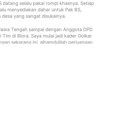
S datang selalu pakai rompi khasnya. Setiap
alu menyediakan dahar untuk Pak BS,
desa yang sangat disukainya.
 Jawa Tengah sampai dengan Anggota DPD
i Tim di Blora. Saya mulai jadi kader Golkar
ngan sekarang ini, alhamdulilah perjuangan
uskan oleh putrinya yaitu mbak Padmasari
akan
dak bisa saya lupakan sampai sekarang
 Suatu saat pak BS berkunjung ke rumah.
datang, saya menerima halangan tamu tak
membawa uang istri saya yang akan
a Wisuda Sarjananya di UT Semarang,
esok pagi harinya.
Saya tidak bercerita