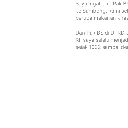
Saya ingat tiap Pak B
ke Sambong, kami sel
berupa makanan khas 
Dari Pak BS di DPRD
RI, saya selalu menjad
sejak 1992 sampai de
Pak BS saat ini diter
Mestikajati, S.IP.Msi.
Kenangan Tak Terlup
Ada kenangan yang ti
bahkan sampai nanti.
Pada malam sebelum 
diundang yang telah 
digunakan untuk biay
harus saya bayarkan 