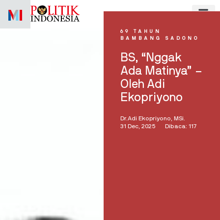
Skip
to
content
69 TAHUN
BAMBANG SADONO
BS, “Nggak
Ada Matinya” –
Oleh Adi
Ekopriyono
Dr.Adi Ekopriyono, MSi.
31 Dec, 2025
Dibaca: 117