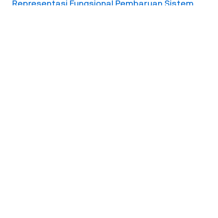
Representasi Fungsional Pembaruan Sistem
Politik – Oleh Yudi Latif