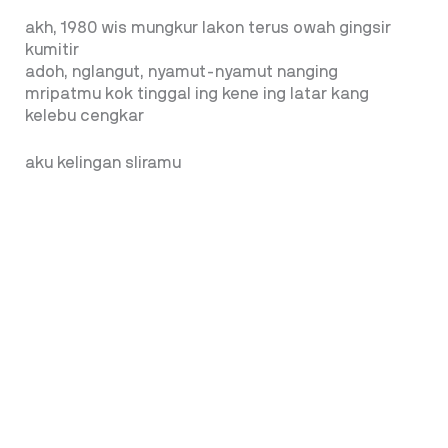
akh, 1980 wis mungkur lakon terus owah gingsir
kumitir
adoh, nglangut, nyamut-nyamut nanging
mripatmu kok tinggal ing kene ing latar kang
kelebu cengkar
aku kelingan sliramu
nanging klaten, sala lan semarang wis ora bisa
ketemu
mung ing gelenging tekad anteping ati
keblatmu bakal dakluru.
Penulis: Djisno Zero - Seniman Senior
Djisno Zero, lahir di Sragen 17 Agustus 1953. Aktif di
kegiatan kesenian, pernah sebagai Ketua Dewan
Kesenian Salatiga.
ARTIKEL TERKAIT