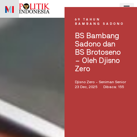
Skip
to
content
69 TAHUN
BAMBANG SADONO
BS Bambang
Sadono dan
BS Brotoseno
– Oleh Djisno
Zero
Djisno Zero - Seniman Senior
23 Dec, 2025
Dibaca: 155