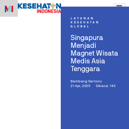
Skip
to
content
LAYANAN
KESEHATAN
GLOBAL
Singapura
Menjadi
Magnet Wisata
Medis Asia
Tenggara
Bambang Sartono
21 Apr, 2025
Dibaca: 143