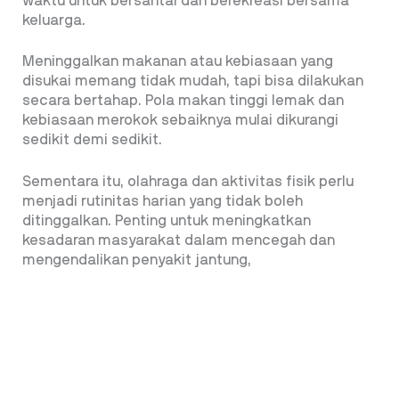
waktu untuk bersantai dan berekreasi bersama
keluarga.
Meninggalkan makanan atau kebiasaan yang
disukai memang tidak mudah, tapi bisa dilakukan
secara bertahap. Pola makan tinggi lemak dan
kebiasaan merokok sebaiknya mulai dikurangi
sedikit demi sedikit.
Sementara itu, olahraga dan aktivitas fisik perlu
menjadi rutinitas harian yang tidak boleh
ditinggalkan. Penting untuk meningkatkan
kesadaran masyarakat dalam mencegah dan
mengendalikan penyakit jantung,
dimulai dari diri sendiri, keluarga, hingga lingkungan
sekitar, dengan menerapkan perilaku CERDIK bagi
yang sehat dan PATUH bagi penderita penyakit
jantung.