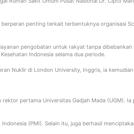
gai Rumah Sakit Umum Pusat Nasional Dr. Cipto Ma
berperan penting terkait terbentuknya organisasi Sc
ayanan pengobatan untuk rakyat tanpa dibebankan bi
 Kesehatan Indonesia selama dua periode.
teran Nuklir di London University, Inggris, ia kemu
an rektor pertama Universitas Gadjah Mada (UGM). Ia
h Indonesia (PMI). Selain itu, juga berhasil mencipt