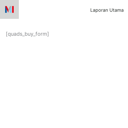
Skip
Laporan Utama
to
content
[quads_buy_form]