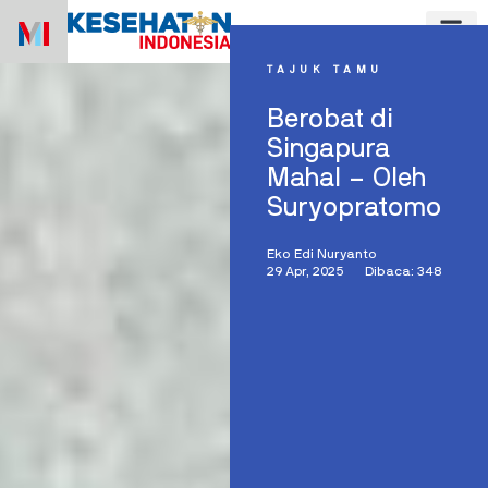
Skip
to
content
TAJUK TAMU
Berobat di
Singapura
Mahal – Oleh
Suryopratomo
Eko Edi Nuryanto
29 Apr, 2025
Dibaca: 348