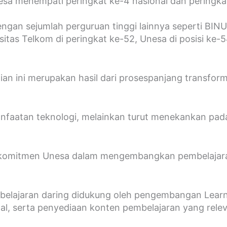
esa menempati peringkat ke-4 nasional dan peringka
gan sejumlah perguruan tinggi lainnya seperti BINUS
rsitas Telkom di peringkat ke-52, Unesa di posisi ke-
ini merupakan hasil dari prosespanjang transformas
aatan teknologi, melainkan turut menekankan pada se
s komitmen Unesa dalam mengembangkan pembelajaran 
lajaran daring didukung oleh pengembangan Learni
al, serta penyediaan konten pembelajaran yang rele