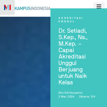
Skip
to
content
AKREDITASI
UNGGUL
Dr. Setiadi,
S.Kep., Ns.,
M.Kep. –
Capai
Akreditasi
Unggul
Berjuang
untuk Naik
Kelas
Eko Edi Nuryanto
2 Mar, 2026
Dibaca: 124