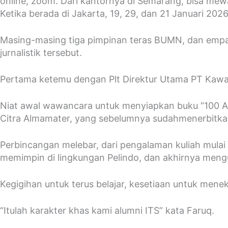
online, zoom. Dari kantornya di Semarang, bisa mew
Ketika berada di Jakarta, 19, 29, dan 21 Januari 2
Masing-masing tiga pimpinan teras BUMN, dan empat m
jurnalistik tersebut.
Pertama ketemu dengan Plt Direktur Utama PT Kawas
Niat awal wawancara untuk menyiapkan buku “100 A
Citra Almamater, yang sebelumnya sudahmenerbitkan
Perbincangan melebar, dari pengalaman kuliah mulai
memimpin di lingkungan Pelindo, dan akhirnya meng
Kegigihan untuk terus belajar, kesetiaan untuk men
“Itulah karakter khas kami alumni ITS” kata Faruq.