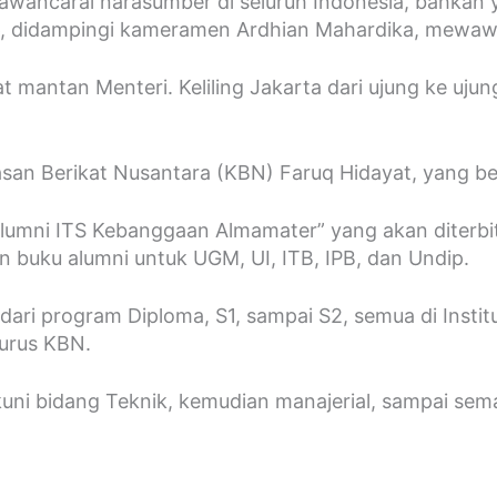
awancarai narasumber di seluruh Indonesia, bahkan y
026, didampingi kameramen Ardhian Mahardika, mewaw
antan Menteri. Keliling Jakarta dari ujung ke ujung,
an Berikat Nusantara (KBN) Faruq Hidayat, yang ber
lumni ITS Kebanggaan Almamater” yang akan diterbi
 buku alumni untuk UGM, UI, ITB, IPB, dan Undip.
 dari program Diploma, S1, sampai S2, semua di Inst
urus KBN.
ekuni bidang Teknik, kemudian manajerial, sampai se