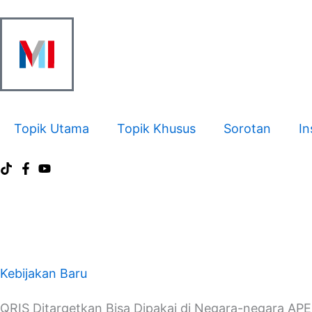
Skip
to
content
Topik Utama
Topik Khusus
Sorotan
In
Kebijakan Baru
QRIS Ditargetkan Bisa Dipakai di Negara-negara AP