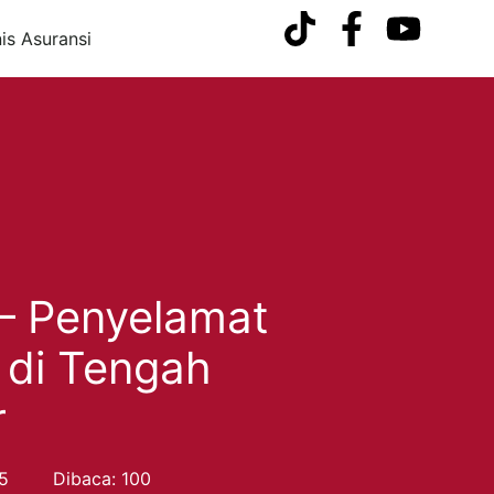
nis Asuransi
 – Penyelamat
di Tengah
r
5
Dibaca: 100