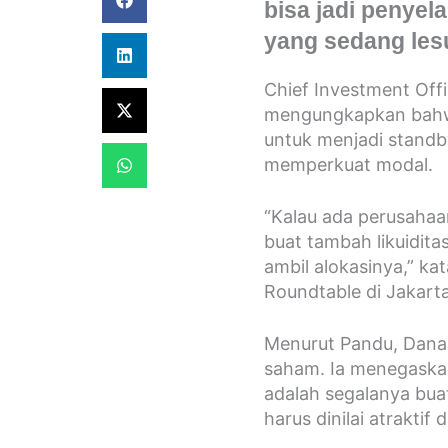
bisa jadi penye
yang sedang lesu
Chief Investment Offi
mengungkapkan bahw
untuk menjadi stand
memperkuat modal.
“Kalau ada perusahaa
buat tambah likuiditas
ambil alokasinya,” ka
Roundtable di Jakart
Menurut Pandu, Danan
saham. Ia menegaskan
adalah segalanya buat
harus dinilai atrakti