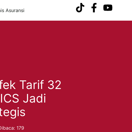
nis Asuransi
fek Tarif 32
ICS Jadi
tegis
Dibaca: 179