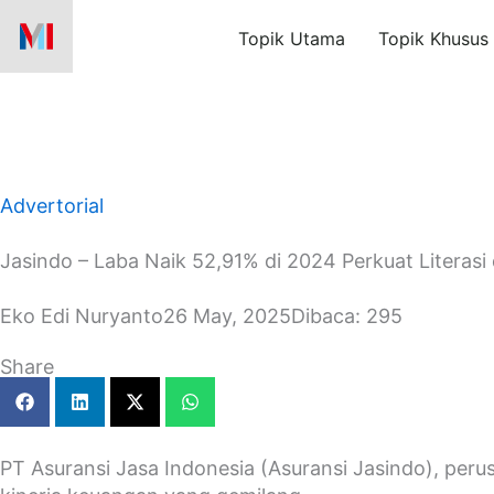
Skip
Topik Utama
Topik Khusus
to
content
Advertorial
Jasindo – Laba Naik 52,91% di 2024 Perkuat Literasi 
Eko Edi Nuryanto
26 May, 2025
Dibaca: 295
Share
PT Asuransi Jasa Indonesia (Asuransi Jasindo), pe