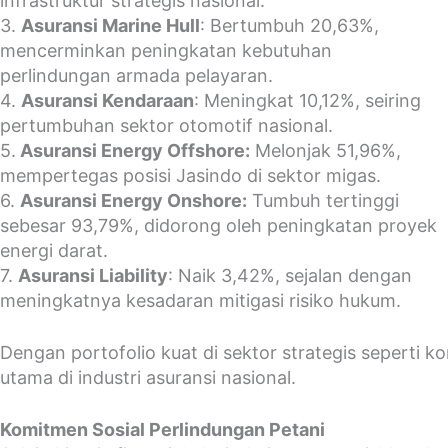
infrastruktur strategis nasional.
3.
Asuransi Marine Hull
: Bertumbuh 20,63%,
mencerminkan peningkatan kebutuhan
perlindungan armada pelayaran.
4.
Asuransi Kendaraan
: Meningkat 10,12%, seiring
pertumbuhan sektor otomotif nasional.
5.
Asuransi Energy Offshore:
Melonjak 51,96%,
mempertegas posisi Jasindo di sektor migas.
6.
Asuransi Energy Onshore:
Tumbuh tertinggi
sebesar 93,79%, didorong oleh peningkatan proyek
energi darat.
7.
Asuransi Liability
: Naik 3,42%, sejalan dengan
meningkatnya kesadaran mitigasi risiko hukum.
Dengan portofolio kuat di sektor strategis seperti k
utama di industri asuransi nasional.
Komitmen Sosial Perlindungan Petani