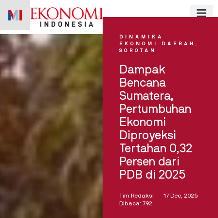
Skip
to
content
DINAMIKA
EKONOMI DAERAH
,
SOROTAN
Dampak
Bencana
Sumatera,
Pertumbuhan
Ekonomi
Diproyeksi
Tertahan 0,32
Persen dari
PDB di 2025
Tim Redaksi
17 Dec, 2025
Dibaca: 792