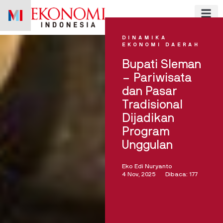
Skip
to
content
DINAMIKA
EKONOMI DAERAH
Bupati Sleman
– Pariwisata
dan Pasar
Tradisional
Dijadikan
Program
Unggulan
Eko Edi Nuryanto
4 Nov, 2025
Dibaca: 177