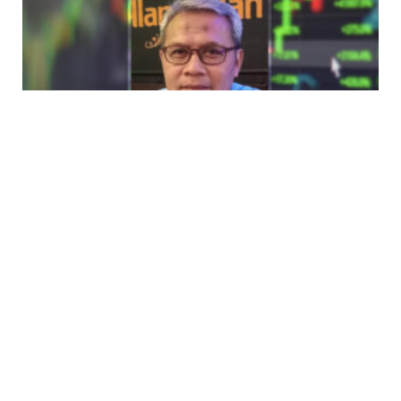
Bagas Pratomo – Tantangan Independensi
Bagi Kiki dan OJK ke Depan